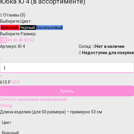
Юбка Ю 4 (в ассортименте)
Отзывы (
0
)
Выберите Цвет:
Красный
Черный
Васильковый
Выберите Размер:
42
44
46
48
50
52
Артикул:
Ю 4
Cклад:
Нет в наличии
Недоступен для покупки
−
+
615
Р
30
Р
Скачать оригиналы изображений
Обзор
Длина изделия (для 50 размера) – примерно 53 см
Цвет
Красный