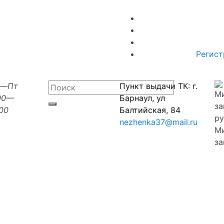
Регист
н—Пт
Пункт выдачи ТК: г.
00—
Барнаул, ул
:00
Балтийская, 84
nezhenka37@mail.ru
М
за