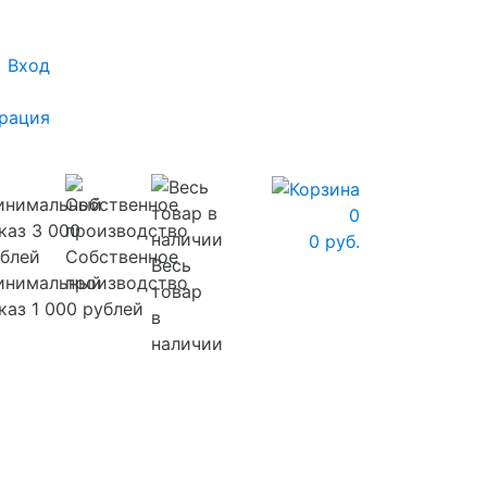
Вход
рация
0
0 руб.
Собственное
Весь
инимальный
производство
товар
каз 1 000 рублей
в
наличии