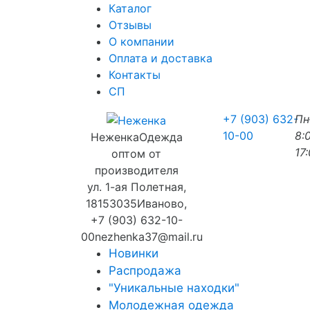
Каталог
Отзывы
О компании
Оплата и доставка
Контакты
СП
+7 (903) 632-
П
10-00
8:
Неженка
Одежда
17
оптом от
производителя
ул. 1-ая Полетная,
18
153035
Иваново
,
+7 (903) 632-10-
00
nezhenka37@mail.ru
Новинки
Распродажа
"Уникальные находки"
Молодежная одежда