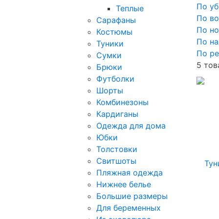
По у
Теплые
По в
Сарафаны
По н
Костюмы
По н
Туники
По ре
Сумки
5 тов
Брюки
Футболки
Шорты
Комбинезоны
Кардиганы
Одежда для дома
Юбки
Толстовки
Свитшоты
Пляжная одежда
Нижнее белье
Большие размеры
Для беременных