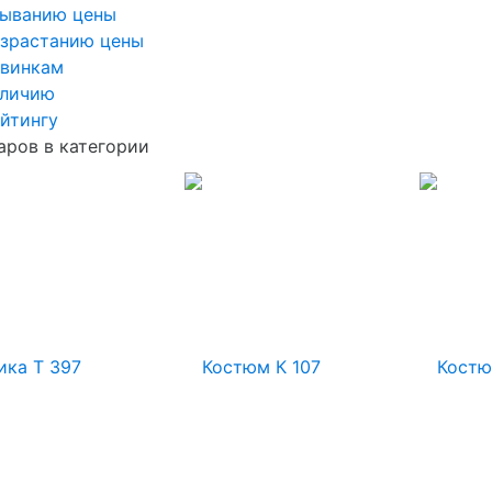
быванию цены
озрастанию цены
овинкам
аличию
йтингу
аров в категории