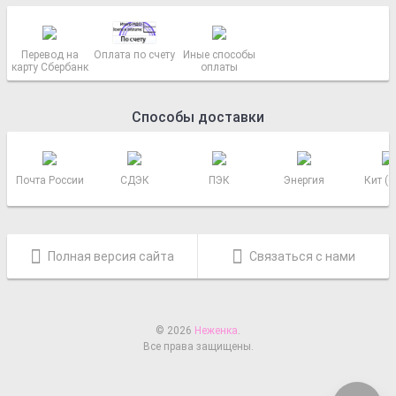
Перевод на
Оплата по счету
Иные способы
карту Сбербанк
оплаты
Способы доставки
Почта России
СДЭК
ПЭК
Энергия
Кит (
Полная версия сайта
Связаться с нами
© 2026
Неженка
.
Все права защищены.