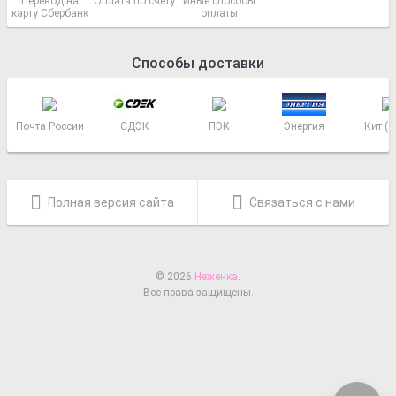
Перевод на
Оплата по счету
Иные способы
карту Сбербанк
оплаты
Способы доставки
Почта России
СДЭК
ПЭК
Энергия
Кит (
Полная версия сайта
Связаться с нами
© 2026
Неженка
.
Все права защищены.