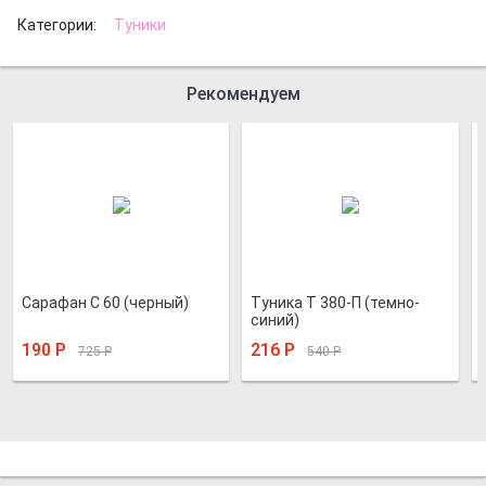
Категории:
Туники
Рекомендуем
Сарафан С 60 (черный)
Туника Т 380-П (темно-
синий)
190
Р
216
Р
725
Р
540
Р