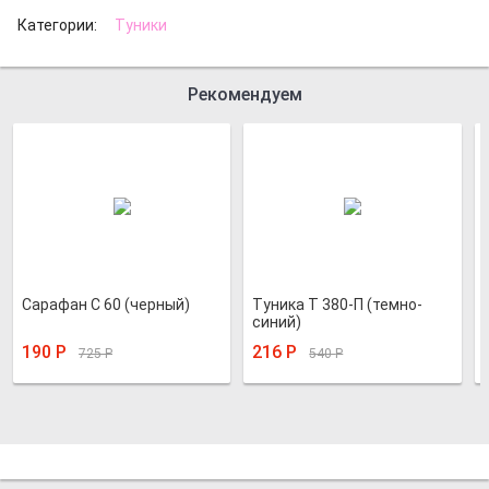
Категории:
Туники
Рекомендуем
Сарафан С 60 (черный)
Туника Т 380-П (темно-
синий)
190
Р
216
Р
725
Р
540
Р