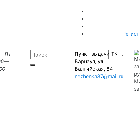
Регист
н—Пт
Пункт выдачи ТК: г.
00—
Барнаул, ул
:00
Балтийская, 84
nezhenka37@mail.ru
М
за