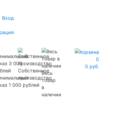
Вход
рация
0
0 руб.
Собственное
Весь
инимальный
производство
товар
каз 1 000 рублей
в
наличии