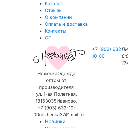
Каталог
Отзывы
О компании
Оплата и доставка
Контакты
СП
+7 (903) 632-
П
10-00
8:
17
Неженка
Одежда
оптом от
производителя
ул. 1-ая Полетная,
18
153035
Иваново
,
+7 (903) 632-10-
00
nezhenka37@mail.ru
Новинки