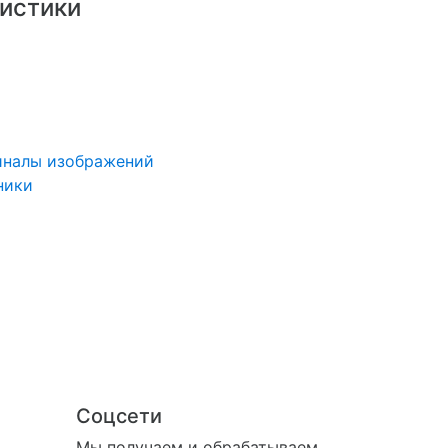
истики
иналы изображений
ники
Соцсети
Мы получаем и обрабатываем