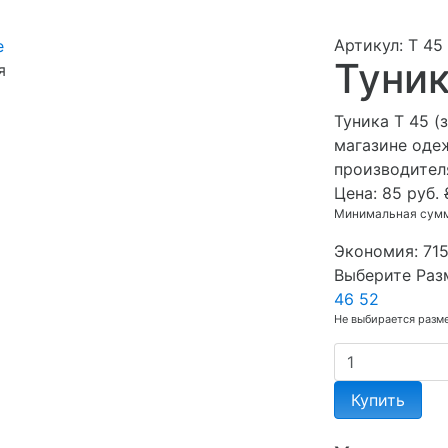
Артикул: Т 45
Туник
я
Туника Т 45 (
магазине оде
производител
Цена:
85 руб.
Минимальная сумма
Экономия:
715
Выберите Раз
46
52
Не выбирается разм
Купить