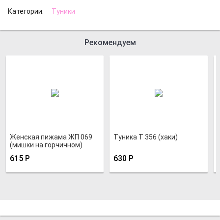
Категории:
Туники
Рекомендуем
Женская пижама ЖП 069
Туника Т 356 (хаки)
(мишки на горчичном)
615
Р
630
Р