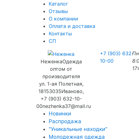
Каталог
Отзывы
О компании
Оплата и доставка
Контакты
СП
+7 (903) 632-
П
10-00
8:
Неженка
Одежда
17
оптом от
производителя
ул. 1-ая Полетная,
18
153035
Иваново
,
+7 (903) 632-10-
00
nezhenka37@mail.ru
Новинки
Распродажа
"Уникальные находки"
Молодежная одежда