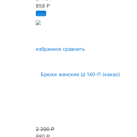
858
Р
избранное
сравнить
2 200
Р
880
Р