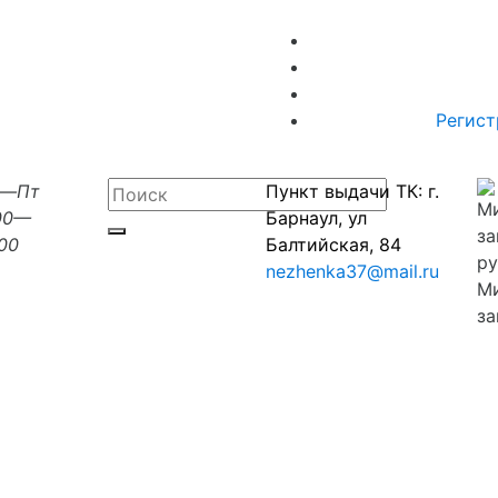
Регист
н—Пт
Пункт выдачи ТК: г.
00—
Барнаул, ул
:00
Балтийская, 84
nezhenka37@mail.ru
М
за