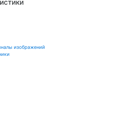
истики
иналы изображений
ники