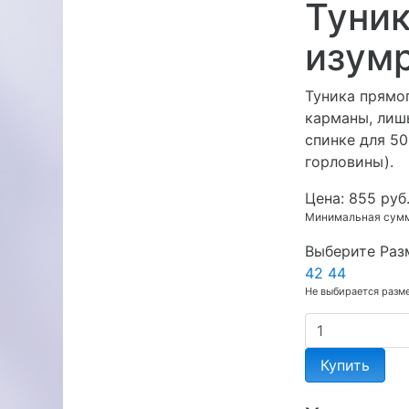
Туник
изум
Туника прямог
карманы, лиш
спинке для 50
горловины).
Цена:
855 руб
Минимальная сумма
Выберите Раз
42
44
Не выбирается разм
Купить