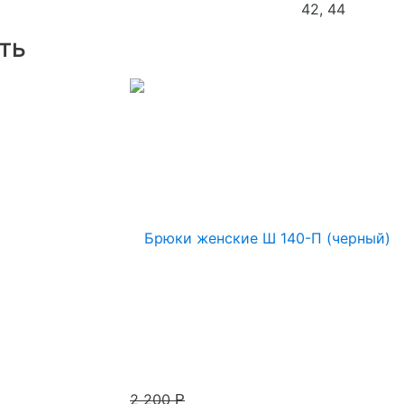
42, 44
ть
2 200
Р