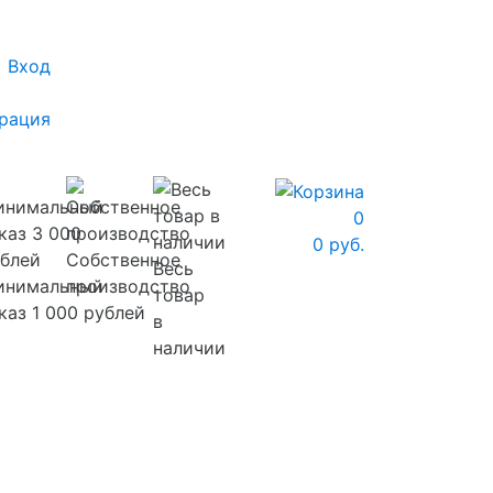
Вход
рация
0
0 руб.
Собственное
Весь
инимальный
производство
товар
каз 1 000 рублей
в
наличии