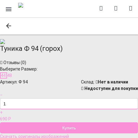
Туника Ф 94 (горох)
Отзывы (
0
)
Выберите Размер:
44
48
Артикул:
Ф 94
Cклад:
Нет в наличии
Недоступен для покупки
−
+
690
Р
Скачать оригиналы изображений