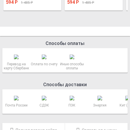
594
Р
594
Р
1 485
Р
1 485
Р
Способы оплаты
Перевод на
Оплата по счету
Иные способы
карту Сбербанк
оплаты
Способы доставки
Почта России
СДЭК
ПЭК
Энергия
Кит (