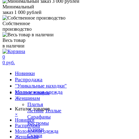
Минимальный
заказ 1 000 рублей
Собственное
производство
Весь товар
в наличии
0
0 руб.
Новинки
Распродажа
"Уникальные находки"
Молодежная одежда
Каталог товаров
Женщинам
Платья
Каталог товаров
Летние
Теплые
×
Сарафаны
Новинки
Костюмы
Распродажа
Туники
Молодежная одежда
Сумки
Женщинам