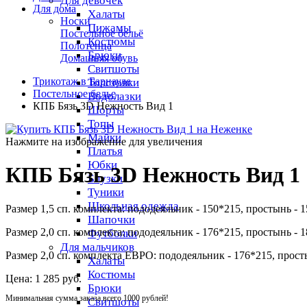
Для девочек
Для дома
Халаты
Носки
Пижамы
Постельное бельё
Костюмы
Полотенца
Брюки
Домашняя обувь
Свитшоты
Трикотаж в Барнауле
Толстовки
Постельное белье
Водолазки
КПБ Бязь 3D Нежность Вид 1
Шорты
Топы
Майки
Нажмите на изображение для увеличения
Платья
Юбки
КПБ Бязь 3D Нежность Вид 1
Блузки
Туники
Школьная одежда
Размер 1,5 сп. комплекта: пододеяльник - 150*215, простынь - 
Шапочки
Размер 2,0 сп. комплекта: пододеяльник - 176*215, простынь - 
Футболки
Для мальчиков
Размер 2,0 сп. комплекта ЕВРО: пододеяльник - 176*215, просты
Халаты
Костюмы
Цена:
1 285 руб.
Брюки
Минимальная сумма заказа всего 1000 рублей!
Свитшоты