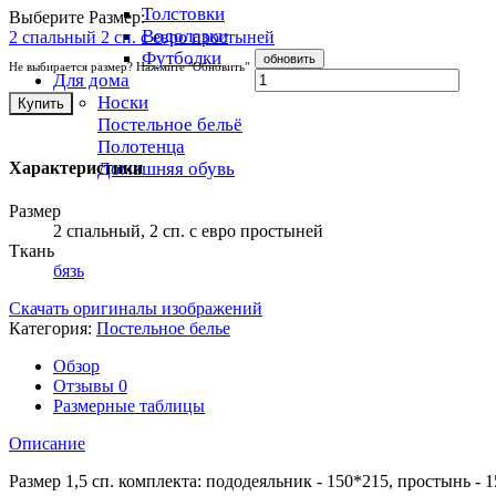
Толстовки
Выберите Размер:
Водолазки
2 спальный
2 сп. с евро простыней
Футболки
Не выбирается размер? Нажмите "Обновить"
Для дома
Носки
Купить
Постельное бельё
Полотенца
Домашняя обувь
Характеристики
Размер
2 спальный, 2 сп. с евро простыней
Ткань
бязь
Скачать оригиналы изображений
Категория:
Постельное белье
Обзор
Отзывы
0
Размерные таблицы
Описание
Размер 1,5 сп. комплекта: пододеяльник - 150*215, простынь - 