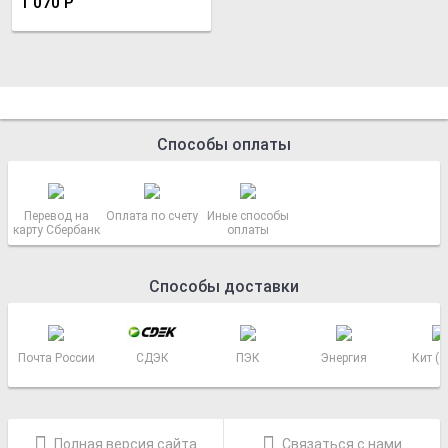
1 070
Р
Способы оплаты
Перевод на
Оплата по счету
Иные способы
карту Сбербанк
оплаты
Способы доставки
Почта России
СДЭК
ПЭК
Энергия
Кит (
Полная версия сайта
Связаться с нами