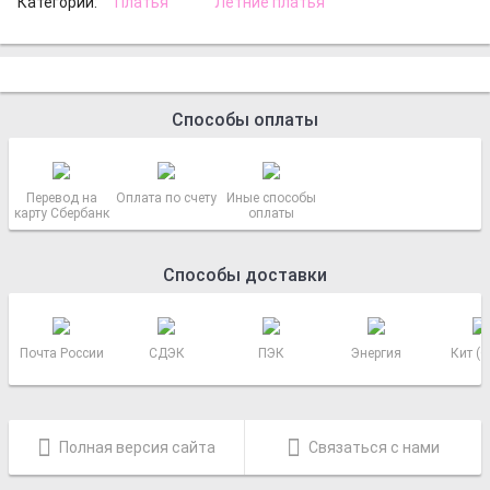
Категории:
Платья
Летние платья
Способы оплаты
Перевод на
Оплата по счету
Иные способы
карту Сбербанк
оплаты
Способы доставки
Почта России
СДЭК
ПЭК
Энергия
Кит (
Полная версия сайта
Связаться с нами