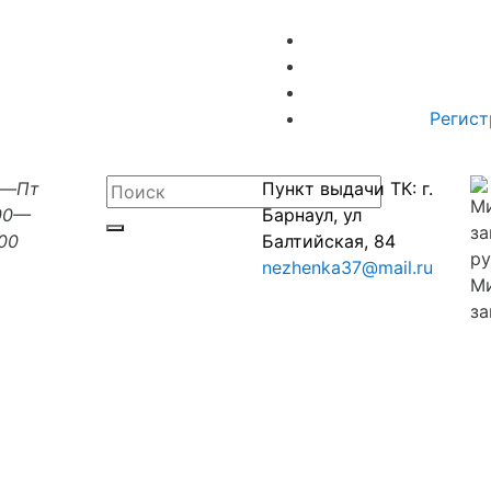
Регист
н—Пт
Пункт выдачи ТК: г.
00—
Барнаул, ул
:00
Балтийская, 84
nezhenka37@mail.ru
М
за