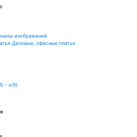
в
иналы изображений
атья
Деловые, офисные платья
% - х/б)
я
в