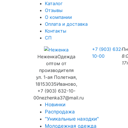
Каталог
Отзывы
О компании
Оплата и доставка
Контакты
СП
+7 (903) 632-
П
10-00
8:
Неженка
Одежда
17
оптом от
производителя
ул. 1-ая Полетная,
18
153035
Иваново
,
+7 (903) 632-10-
00
nezhenka37@mail.ru
Новинки
Распродажа
"Уникальные находки"
Молодежная одежда