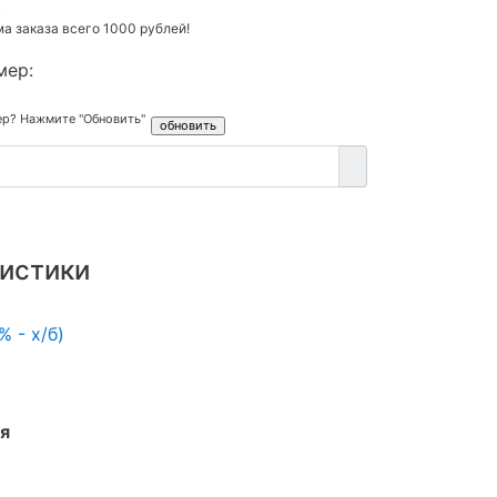
.
 заказа всего 1000 рублей!
мер:
ер? Нажмите "Обновить"
истики
% - х/б)
я