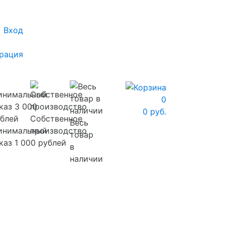
Вход
рация
0
0 руб.
Собственное
Весь
инимальный
производство
товар
каз 1 000 рублей
в
наличии