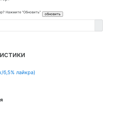
ер? Нажмите "Обновить"
истики
х/б,5% лайкра)
я