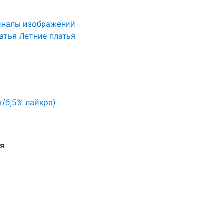
иналы изображений
атья
Летние платья
х/б,5% лайкра)
я