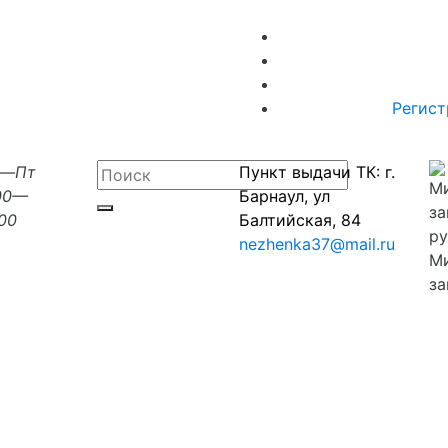
Регист
н—Пт
Пункт выдачи ТК: г.
00—
Барнаул, ул
:00
Балтийская, 84
nezhenka37@mail.ru
М
за