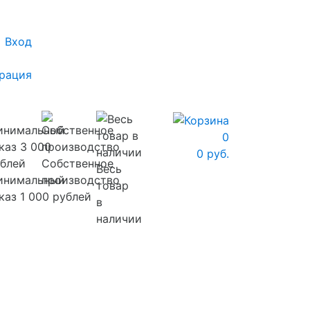
Вход
рация
0
0 руб.
Собственное
Весь
инимальный
производство
товар
каз 1 000 рублей
в
наличии