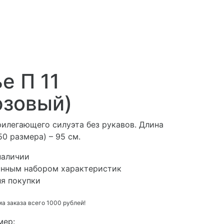
е П 11
юзовый)
рилегающего силуэта без рукавов. Длина
50 размера) – 95 см.
наличии
анным набором характеристик
ля покупки
 заказа всего 1000 рублей!
мер: