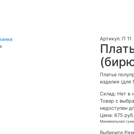
Артикул: П 11
Плать
я
(бир
Платье полуп
изделия (для 
Cклад:
Нет в 
Товар с выбр
недоступен д
Цена:
675 руб.
Минимальная сумма
Выберите Раз