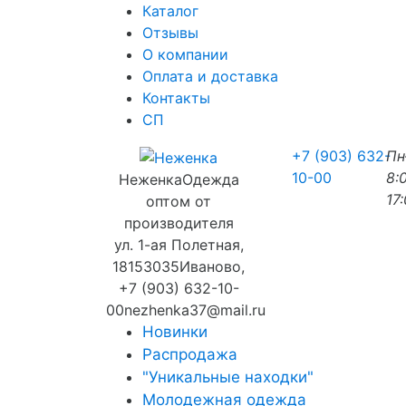
Каталог
Отзывы
О компании
Оплата и доставка
Контакты
СП
+7 (903) 632-
П
10-00
8:
Неженка
Одежда
17
оптом от
производителя
ул. 1-ая Полетная,
18
153035
Иваново
,
+7 (903) 632-10-
00
nezhenka37@mail.ru
Новинки
Распродажа
"Уникальные находки"
Молодежная одежда