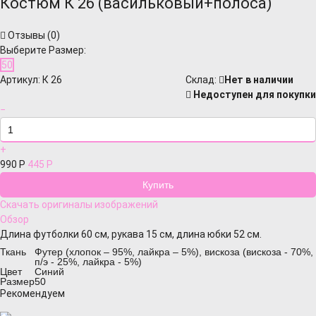
Костюм К 26 (васильковый+полоса)
Отзывы (
0
)
Выберите Размер:
50
Артикул:
К 26
Cклад:
Нет в наличии
Недоступен для покупки
−
+
990
Р
445
Р
Скачать оригиналы изображений
Обзор
Длина футболки 60 см, рукава 15 см, длина юбки 52 см.
Ткань
Футер (хлопок – 95%, лайкра – 5%), вискоза (вискоза - 70%,
п/э - 25%, лайкра - 5%)
Цвет
Синий
Размер
50
Рекомендуем