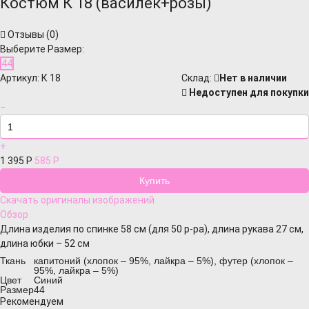
Костюм К 18 (василек+розы)
Отзывы (
0
)
Выберите Размер:
44
Артикул:
К 18
Cклад:
Нет в наличии
Недоступен для покупки
−
+
1 395
Р
585
Р
Скачать оригиналы изображений
Обзор
Длина изделия по спинке 58 см (для 50 р-ра), длина рукава 27 см,
длина юбки – 52 см
Ткань
капитоний (хлопок – 95%, лайкра – 5%), футер (хлопок –
95%, лайкра – 5%)
Цвет
Синий
Размер
44
Рекомендуем