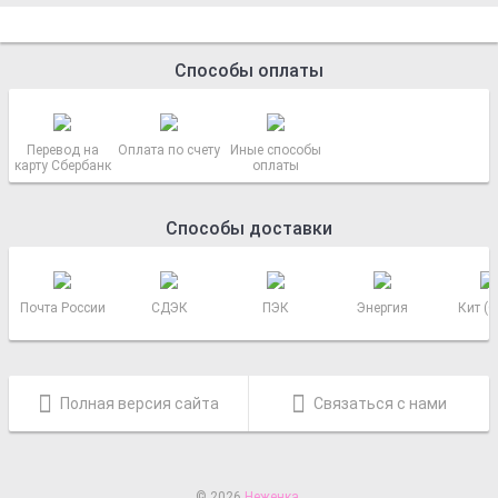
Способы оплаты
Перевод на
Оплата по счету
Иные способы
карту Сбербанк
оплаты
Способы доставки
Почта России
СДЭК
ПЭК
Энергия
Кит (
Полная версия сайта
Связаться с нами
© 2026
Неженка
.