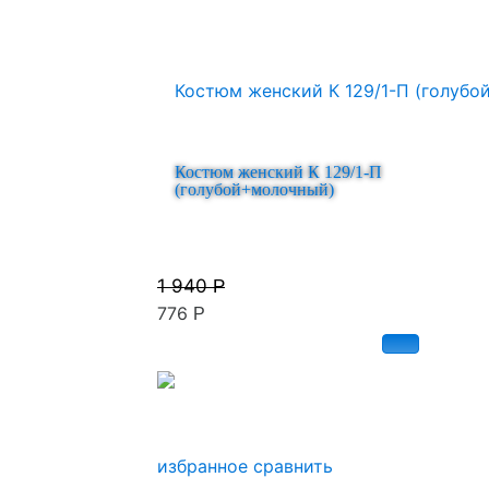
Костюм женский К 129/1-П
(голубой+молочный)
1 940
Р
776
Р
избранное
сравнить