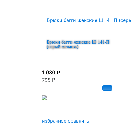
Брюки багги женские Ш 141-П
(серый меланж)
1 980
Р
795
Р
избранное
сравнить