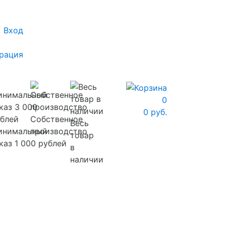
Вход
рация
0
0 руб.
Собственное
Весь
инимальный
производство
товар
каз 1 000 рублей
в
наличии