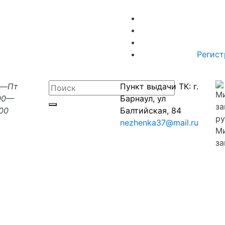
Регист
н—Пт
Пункт выдачи ТК: г.
00—
Барнаул, ул
:00
Балтийская, 84
nezhenka37@mail.ru
М
за