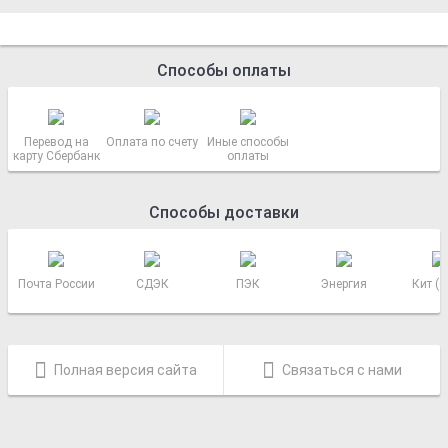
Способы оплаты
Перевод на
Оплата по счету
Иные способы
карту Сбербанк
оплаты
Способы доставки
Почта России
СДЭК
ПЭК
Энергия
Кит (
Полная версия сайта
Связаться с нами