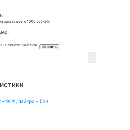
б.
 заказа всего 1000 рублей!
мер:
ер? Нажмите "Обновить"
истики
 – 95%, лайкра – 5%)