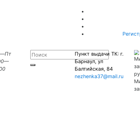
Регист
н—Пт
Пункт выдачи ТК: г.
00—
Барнаул, ул
:00
Балтийская, 84
nezhenka37@mail.ru
М
за