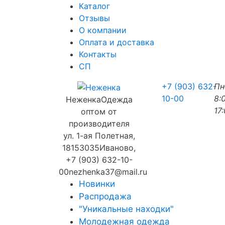
Каталог
Отзывы
О компании
Оплата и доставка
Контакты
СП
+7 (903) 632-
П
10-00
8:
Неженка
Одежда
17
оптом от
производителя
ул. 1-ая Полетная,
18
153035
Иваново
,
+7 (903) 632-10-
00
nezhenka37@mail.ru
Новинки
Распродажа
"Уникальные находки"
Молодежная одежда