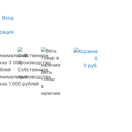
Вход
рация
0
0 руб.
Собственное
Весь
инимальный
производство
товар
каз 1 000 рублей
в
наличии