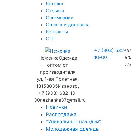
Каталог
Отзывы
О компании
Оплата и доставка
Контакты
СП
+7 (903) 632-
П
10-00
8:
Неженка
Одежда
17
оптом от
производителя
ул. 1-ая Полетная,
18
153035
Иваново
,
+7 (903) 632-10-
00
nezhenka37@mail.ru
Новинки
Распродажа
"Уникальные находки"
Молодежная одежда