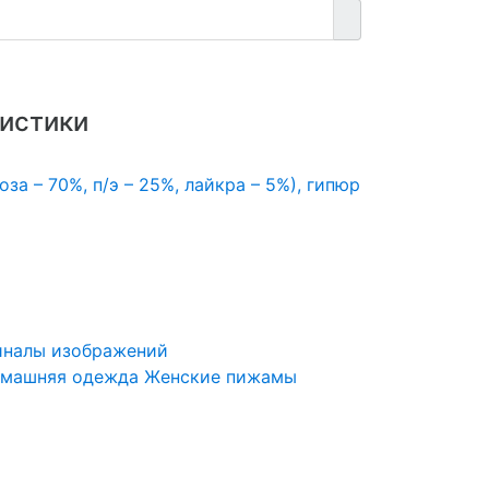
истики
оза – 70%, п/э – 25%, лайкра – 5%), гипюр
иналы изображений
машняя одежда
Женские пижамы