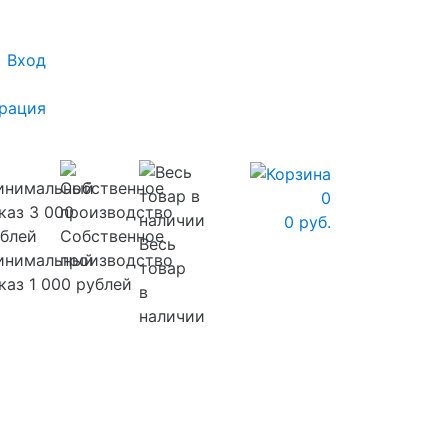
Вход
рация
0
0 руб.
Собственное
Весь
инимальный
производство
товар
каз 1 000 рублей
в
наличии