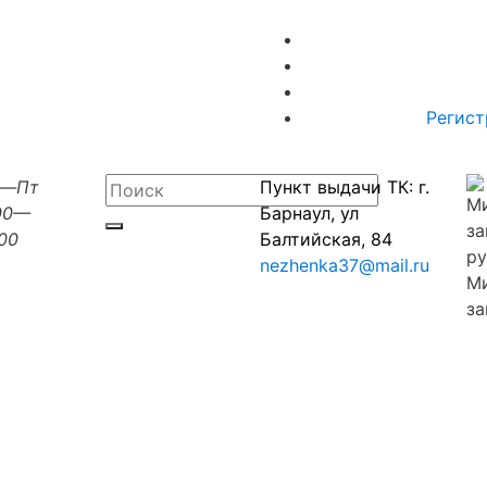
Регист
н—Пт
Пункт выдачи ТК: г.
00—
Барнаул, ул
:00
Балтийская, 84
nezhenka37@mail.ru
М
за