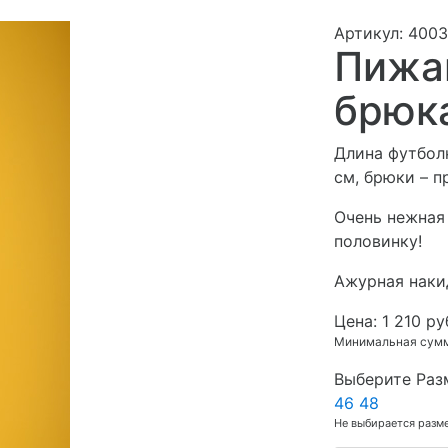
Артикул: 4003
Пижа
брюк
Длина футболк
см, брюки – 
Очень нежная
половинку!
Ажурная накид
Цена:
1 210 ру
Минимальная сумма
Выберите Раз
46
48
Не выбирается разм