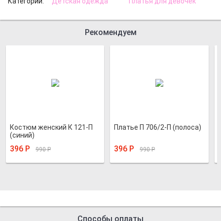
Категории:
Детская одежда
Платья для девочек
Рекомендуем
Костюм женский К 121-П
Платье П 706/2-П (полоса)
(синий)
396
Р
396
Р
990
Р
990
Р
Способы оплаты