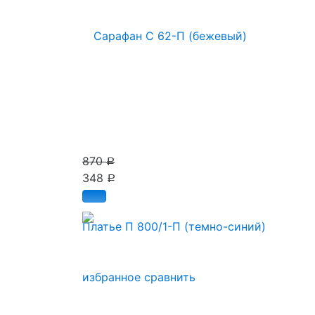
870
Р
348
Р
Платье П 800/1-П (темно-синий)
избранное
сравнить