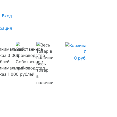
Вход
рация
0
0 руб.
Собственное
Весь
инимальный
производство
товар
каз 1 000 рублей
в
наличии