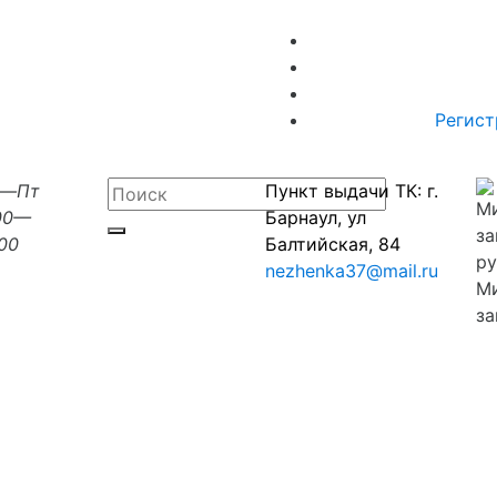
Регист
н—Пт
Пункт выдачи ТК: г.
00—
Барнаул, ул
:00
Балтийская, 84
nezhenka37@mail.ru
М
за