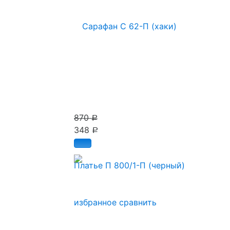
870
Р
348
Р
Платье П 800/1-П (черный)
избранное
сравнить