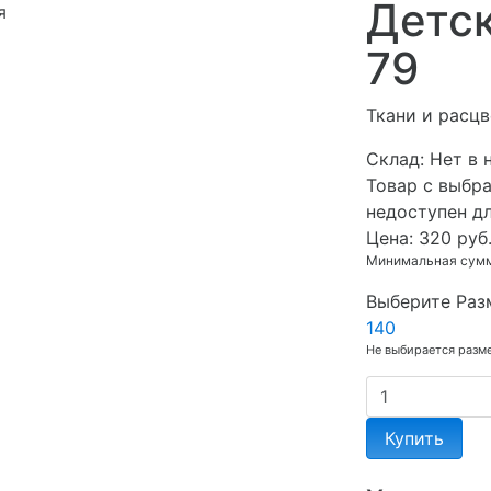
Детс
я
79
Ткани и расцв
Cклад:
Нет в 
Товар с выбр
недоступен д
Цена:
320 руб
Минимальная сумма
Выберите Раз
140
Не выбирается разм
Купить