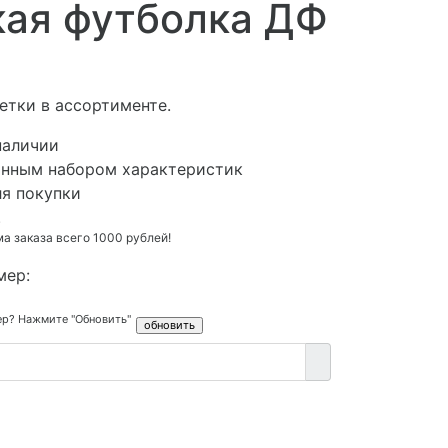
кая футболка ДФ
етки в ассортименте.
наличии
анным набором характеристик
ля покупки
.
 заказа всего 1000 рублей!
мер:
ер? Нажмите "Обновить"