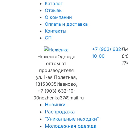
Каталог
Отзывы
О компании
Оплата и доставка
Контакты
СП
+7 (903) 632-
П
10-00
8:
Неженка
Одежда
17
оптом от
производителя
ул. 1-ая Полетная,
18
153035
Иваново
,
+7 (903) 632-10-
00
nezhenka37@mail.ru
Новинки
Распродажа
"Уникальные находки"
Молодежная одежда