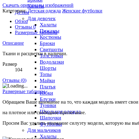
Скачать оригиналы изображений
Халаты
Категории:
Детская одежда
Женские футболки
Детям
Для девочек
Обзор
Халаты
Отзывы
0
Пижамы
Размерные таблицы
Костюмы
Брюки
Описание
Свитшоты
Ткани и расцветки в наличии.
Толстовки
Водолазки
Размер
Шорты
104
Топы
Майки
Отзывы (
0
)
Платья
Размерные таблицы
Юбки
Блузки
Обращаем Ваше внимание на то, что каждая модель имеет свои
Туники
Школьная одежда
на плотное или свободное прилегание.
Шапочки
Просим Вас уделить внимание силуэту модели, которую вы выб
Футболки
Для мальчиков
Халаты