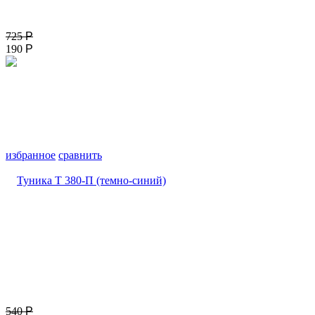
725
Р
190
Р
избранное
сравнить
540
Р