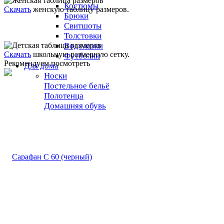
Костюмы
Скачать
женскую таблицу размеров.
Брюки
Свитшоты
Толстовки
Водолазки
Скачать
школьную размерную сетку.
Футболки
Рекомендуем посмотреть
Для дома
Носки
Постельное бельё
Полотенца
Домашняя обувь