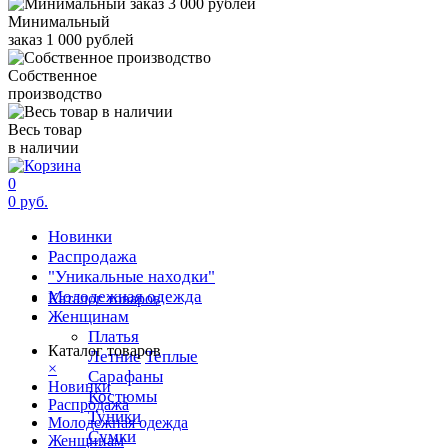
Минимальный
заказ 1 000 рублей
Собственное
производство
Весь товар
в наличии
0
0 руб.
Новинки
Распродажа
"Уникальные находки"
Молодежная одежда
Каталог товаров
Женщинам
Платья
Каталог товаров
Летние
Теплые
×
Сарафаны
Новинки
Костюмы
Распродажа
Туники
Молодежная одежда
Сумки
Женщинам