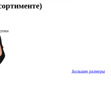
сортименте)
купки
Большие размеры