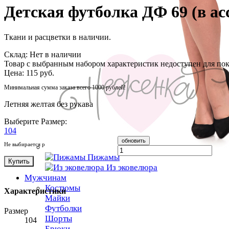
Детская футболка ДФ 69 (в ас
Ткани и расцветки в наличии.
Cклад:
Нет в наличии
Товар с выбранным набором характеристик недоступен для по
Цена:
115 руб.
Минимальная сумма заказа всего 1000 рублей!
Летняя желтая без рукава
Выберите Размер:
104
Не выбирается размер? Нажмите "Обновить"
Пижамы
Купить
Из эковелюра
Мужчинам
Костюмы
Характеристики
Майки
Футболки
Размер
Шорты
104
Брюки