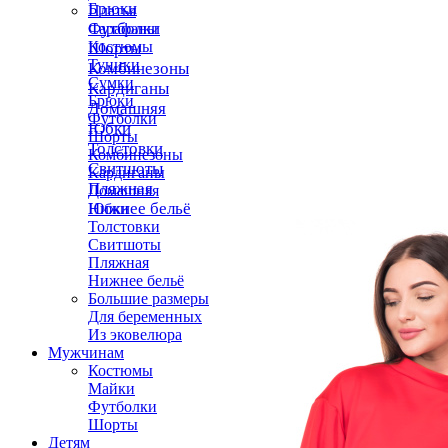
Брюки
Платья
Футболки
Сарафаны
Костюмы
Шорты
Туники
Комбинезоны
Сумки
Кардиганы
Брюки
Домашняя
Футболки
Юбки
Шорты
Толстовки
Комбинезоны
Свитшоты
Кардиганы
Пляжная
Домашняя
Нижнее бельё
Юбки
Толстовки
Свитшоты
Пляжная
Нижнее бельё
Большие размеры
Для беременных
Из эковелюра
Мужчинам
Костюмы
Майки
Футболки
Шорты
Детям