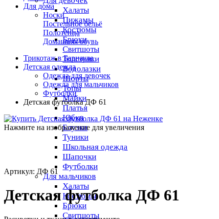
Для девочек
Для дома
Халаты
Носки
Пижамы
Постельное бельё
Костюмы
Полотенца
Брюки
Домашняя обувь
Свитшоты
Трикотаж в Барнауле
Толстовки
Детская одежда
Водолазки
Одежда для девочек
Шорты
Одежда для мальчиков
Топы
Футболки
Майки
Детская футболка ДФ 61
Платья
Юбки
Блузки
Нажмите на изображение для увеличения
Туники
Школьная одежда
Шапочки
Футболки
Артикул: ДФ 61
Для мальчиков
Халаты
Детская футболка ДФ 61
Костюмы
Брюки
Свитшоты