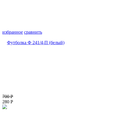
избранное
сравнить
700
Р
280
Р