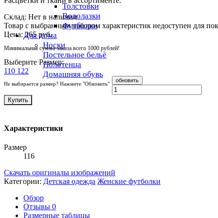
Расцветки и ткани в ассортименте.
Толстовки
Водолазки
Cклад:
Нет в наличии
Футболки
Товар с выбранным набором характеристик недоступен для по
Цена:
265 руб.
Для дома
Носки
Минимальная сумма заказа всего 1000 рублей!
Постельное бельё
Выберите Размер:
Полотенца
110
122
Домашняя обувь
Не выбирается размер? Нажмите "Обновить"
Купить
Характеристики
Размер
116
Скачать оригиналы изображений
Категории:
Детская одежда
Женские футболки
Обзор
Отзывы
0
Размерные таблицы