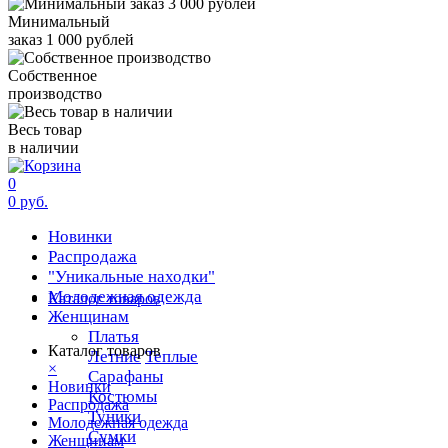
Минимальный
заказ 1 000 рублей
Собственное
производство
Весь товар
в наличии
0
0 руб.
Новинки
Распродажа
"Уникальные находки"
Молодежная одежда
Каталог товаров
Женщинам
Платья
Каталог товаров
Летние
Теплые
×
Сарафаны
Новинки
Костюмы
Распродажа
Туники
Молодежная одежда
Сумки
Женщинам