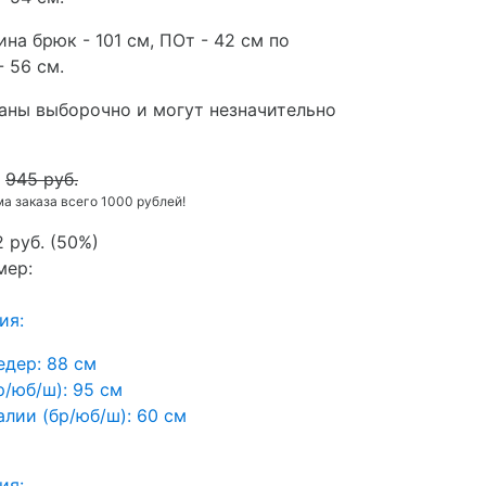
ина брюк - 101 см, ПОт - 42 см по
- 56 см.
аны выборочно и могут незначительно
945 руб.
 заказа всего 1000 рублей!
 руб.
(
50%
)
мер:
ия:
едер:
88 см
р/юб/ш):
95 см
алии (бр/юб/ш):
60 см
ия: