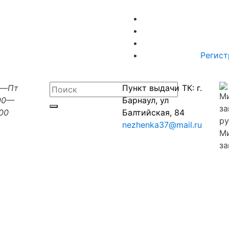
Регист
н—Пт
Пункт выдачи ТК: г.
00—
Барнаул, ул
:00
Балтийская, 84
nezhenka37@mail.ru
М
за