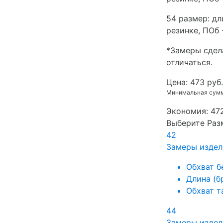
54 размер: дл
резинке, ПОб 
*Замеры сдел
отличаться.
Цена:
473 руб.
Минимальная сумма
Экономия:
472
Выберите Раз
42
Замеры издел
Обхват б
Длина (б
Обхват т
44
Замеры издел