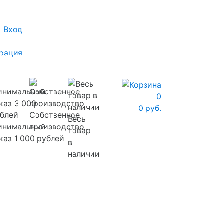
Вход
рация
0
0 руб.
Собственное
Весь
инимальный
производство
товар
каз 1 000 рублей
в
наличии