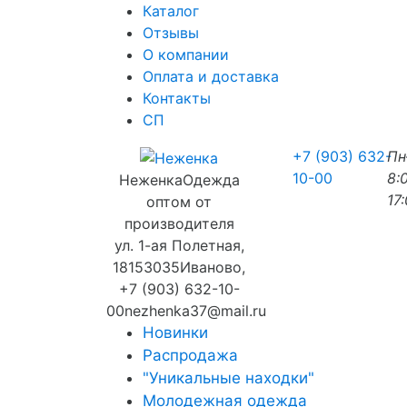
Каталог
Отзывы
О компании
Оплата и доставка
Контакты
СП
+7 (903) 632-
П
10-00
8:
Неженка
Одежда
17
оптом от
производителя
ул. 1-ая Полетная,
18
153035
Иваново
,
+7 (903) 632-10-
00
nezhenka37@mail.ru
Новинки
Распродажа
"Уникальные находки"
Молодежная одежда