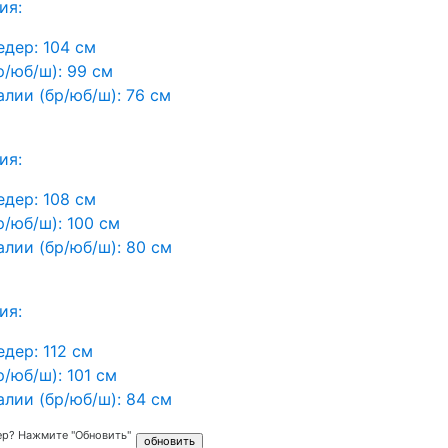
ия:
едер:
104 см
р/юб/ш):
99 см
алии (бр/юб/ш):
76 см
ия:
едер:
108 см
р/юб/ш):
100 см
алии (бр/юб/ш):
80 см
ия:
едер:
112 см
р/юб/ш):
101 см
алии (бр/юб/ш):
84 см
ер? Нажмите "Обновить"