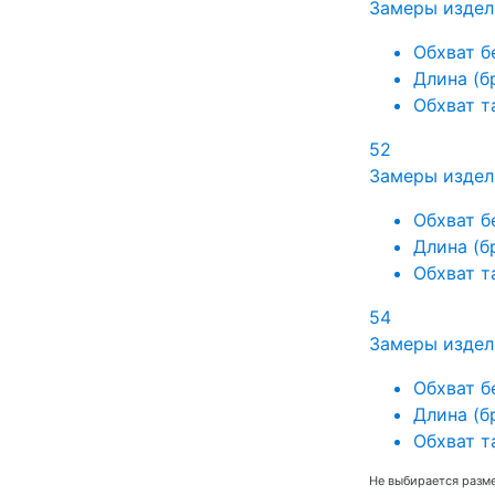
Замеры издел
Обхват б
Длина (б
Обхват т
52
Замеры издел
Обхват б
Длина (б
Обхват т
54
Замеры издел
Обхват б
Длина (б
Обхват т
Не выбирается разм