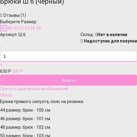
Брюки Ш 6 (черный)
Отзывы (
1
)
Выберите Размер:
46
48
50
52
54
56
58
Артикул:
Ш 6
Cклад:
Нет в наличии
Недоступен для покупки
−
+
630
Р
300
Р
Скачать оригиналы изображений
Обзор
Брюки прямого силуэта, пояс на резинке.
44 размер: брюк - 100 см.
46 размер: брюк - 101 см.
48 размер: брюк - 102 см.
50 размер: брюк - 103 см.