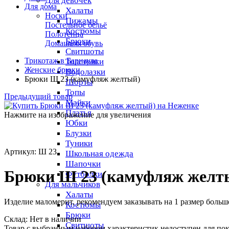
Для девочек
Для дома
Халаты
Носки
Пижамы
Постельное бельё
Костюмы
Полотенца
Брюки
Домашняя обувь
Свитшоты
Трикотаж в Барнауле
Толстовки
Женские брюки
Водолазки
Брюки Ш 23 (камуфляж желтый)
Шорты
Топы
Предыдущий товар
Майки
Платья
Нажмите на изображение для увеличения
Юбки
Блузки
Туники
Артикул: Ш 23
Школьная одежда
Шапочки
Брюки Ш 23 (камуфляж желт
Футболки
Для мальчиков
Халаты
Изделие маломерит, рекомендуем заказывать на 1 размер больш
Костюмы
Брюки
Cклад:
Нет в наличии
Свитшоты
Товар с выбранным набором характеристик недоступен для по