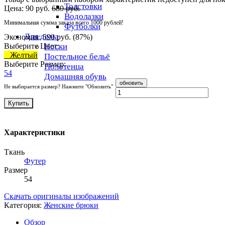
Толстовки
Цена:
90 руб.
680 руб.
Водолазки
Минимальная сумма заказа всего 1000 рублей!
Футболки
Для дома
Экономия:
590 руб.
(
87%
)
Выберите Цвет:
Носки
Желтый
Постельное бельё
Выберите Размер:
Полотенца
54
Домашняя обувь
Не выбирается размер? Нажмите "Обновить"
Купить
Характеристики
Ткань
Футер
Размер
54
Скачать оригиналы изображений
Категория:
Женские брюки
Обзор