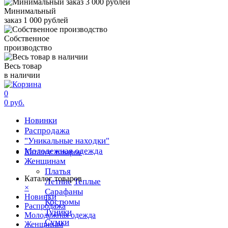
Минимальный
заказ 1 000 рублей
Собственное
производство
Весь товар
в наличии
0
0 руб.
Новинки
Распродажа
"Уникальные находки"
Молодежная одежда
Каталог товаров
Женщинам
Платья
Каталог товаров
Летние
Теплые
×
Сарафаны
Новинки
Костюмы
Распродажа
Туники
Молодежная одежда
Сумки
Женщинам