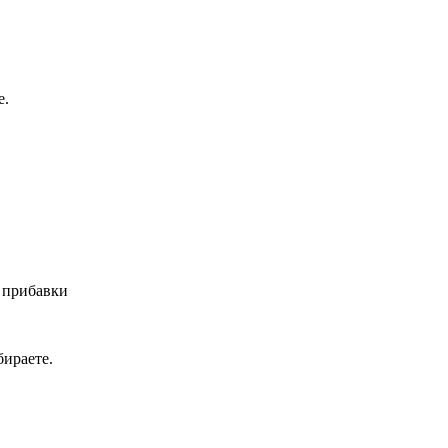
е.
 прибавки
ираете.