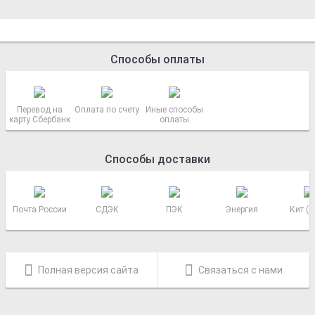
Способы оплаты
Перевод на
Оплата по счету
Иные способы
карту Сбербанк
оплаты
Способы доставки
Почта России
СДЭК
ПЭК
Энергия
Кит (
Полная версия сайта
Связаться с нами